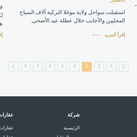
الأضحى
"
قا
استقبلت سواحل ولاية موغلا التركية آلاف السياح
لك
المحليين والأجانب خلال عطلة عيد الأضحى.
هذ
ال
إقرأ المزيد
إق
8
7
6
5
4
3
2
1
شركة
عقارات 
الرئيسية
عقارات 