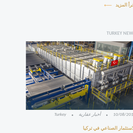
تملك والاستق...
رأ المزيد
TURKEY NE
10/08/20
أخبار عقارية
Turkey
استثمار الصناعي في تركيا