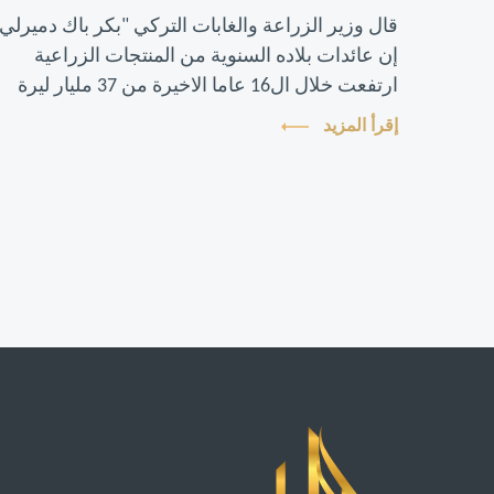
قال وزير الزراعة والغابات التركي "بكر باك دميرلي
إن عائدات بلاده السنوية من المنتجات الزراعية
ارتفعت خلال ال16 عاما الاخيرة من 37 مليار ليرة
(6.7 مليارات دولار) إلى 213.4 مليار ليرة (38.8 مليار
إقرأ المزيد
دولار...