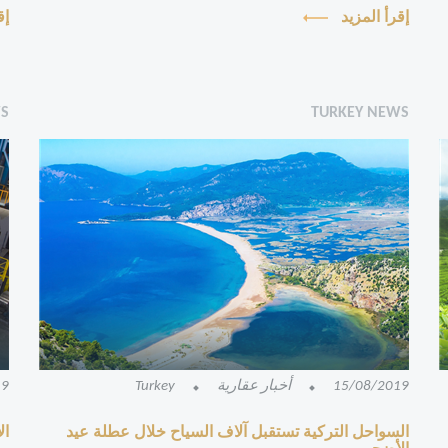
الشقق في تقسيم والتي تقع في مركز المدينة، واحدٌ
لل
إقرأ المزيد
إق
من مشاريع ش...
WS
TURKEY NEWS
15/08/2019
أخبار عقارية
Turkey
19
السواحل التركية تستقبل آلاف السياح خلال عطلة عيد
ال