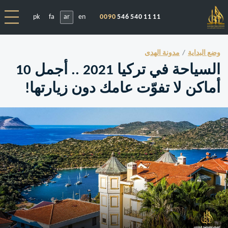
pk
fa
ar
en
0090
546 540 11 11
وضع البداية
مدونة الهدى
السياحة في تركيا 2021 .. أجمل 10
أماكن لا تفوّت عامك دون زيارتها!