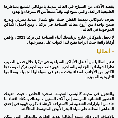
يقصد الآلاف من السياح في العالم مدينة باموكالي للتمتع بمناظرها 
الطبيعية الرائعة، والتي تمنح لهم وقتاً ممتعاً من الاسترخاء والهدوء.
تعرف باموكالي بمدينة القطن حيث  تقع شمال مدينة دينزلي وتدرج 
ضمن واحدة من أروع معالم السياحة في تركيا ، ومن أجمل الأماكن 
الموجودة في العالم . 
لا تجعل باموكالي خارج برنامجك أثناء السياحة في تركيا 2021 ، واقض 
أوقاتا رائعة حيث الراحة تفتح لك الابواب على مصرعيها . 
أنطاليا 
تعتبر انطاليا من أفضل الأماكن السياحية في تركيا خلال فصل الصيف 
نظرا لشواطئها الجذابة والساحرة ، فهي تلقب بمالديف تركيا ، يقصدها 
الكثير من الأجانب لقضاء وقت ممتع في سواحلها الجميلة ومعالمها 
التاريخية المميزة .  
وللتجول في مدينة كاليسي القديمة  سحره الخاص ، حيث  تعيدك 
القصور العثمانية المرممة إلى آلاف السنين ،  وهناك يمكنك اقتناء ما 
جاد من البازارات الشعبية ثم الاستراحة لارتشاف كوب قهوة في إحدى 
المقاهي المطلة على مياه البحر الأبيض المتوسط ​​المتلألئة. 
بالإضافة إلى ذلك تتمتع أنطاليا بعديد الغابات والمعالم التي يمكن 