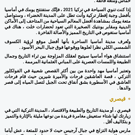
حماس ومتعة فائقة . 
إذا كنت تنوي السياحة في تركيا 2021 ، فإنّك ستفتتح يومك في أماسيا 
بأفضل وجبة إفطار تركية وأنت تطل على المدينة الخضراء ، وستواصل 
متعة يومك بمشاهدة أفضل المعالم السياحية من المتاحف إلى الأماكن 
الدينية ومقابر بونتيك الصخيرة التي تعود لحضارات خلت ، هناك في 
أماسيا ستغوص في التاريخ المميز والأصالة الفاخرة . 
وتُعرف مدينة أماسيا الساحرة بأنها أفضل موقع لرؤية الكسوف 
الشمسي الكلي نظرا لعلوها ووقوعها فوق جبال البحر الأسود . 
استنشاق هواء أماسيا سيتيح لعقلك المزاوجة بين ثراء التاريخ وجمال 
الطبيعة واللمسات العصرية على المباني العثمانية المرممة . 
وتعتبر أماسيا مهد واحدة من بين أكثر القصص شعبية في الفولكلور 
التركي ، قصة العاشقين فرحات والأميرة شيرين حيث قام فرحات 
العاشق في الأسطورة بشق أنفاق تحت الجبل لتصل المياه إلى قصر 
والدها .  
قيصري 
قيصري ، أو مدينة التاريخ والطبيعة والاقتصاد ، المدينة التركية التي في 
زيارتك لها شتاء ستعيش مغامرة فريدة من نوعها مليئة بالإثارة والتميز  
و بتكاليف أقل . 
مارس هواية التزلج في جبال آرجيس حيث لا حدود للمتعة ، عش أياما 