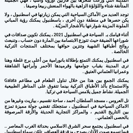
المدينة التي وزعت سحرها بين قارتين أوروبا وآسيا ، فهي الجميلة 
المتأنقة شتاء واللؤلؤة الزاهية بالهواء المنعش ربيعا وصيفا . 
توجد العديد من الأماكن السياحية التي يمكن زيارتها في اسطنبول ، ولا 
يكن حصرها في منطقة دون أخرى ، باسطنبول يمكنك رؤية المباني 
الملونة المزينة شوارعها بالأشجار المزيّنة . 
أثناء قيامك بـ  السياحة في اسطنبول 2021 ، يمكنك تكوين صداقات في 
شوراعها الضيقة حيث تتوزع الابتسامة بين المارة دون حساب ، وتنبعث 
روائح أطباقها الشهية وتتزين حوافها بمختلف المنتجات التركية 
الخالصة . 
في اسطنبول يمكنك التمتع بإطلالة بانورامية من أعلى برج غلطة وهنا 
ترى المدينة بقباب جوامعها وقرميدها الأحمر وأبراجها الشاهقة 
وعمرانيا العثماني العتيق . 
يمكنك الجمع بين هذا من خلال تناول الطعام في مطاعم Galata 
والاستمتاع بألذ الأطباق التركية بينما تتفوق على المناظر الطبيعية 
الجميلة. نشاط جميل يلامس السياحة في تركيا.
تل العروس ، مسجد السلطان أحمد ، ساحة تقسيم ، بيازيت وغيرها من 
الاماكن السياحية في اسطنبول ، ستجعلك تقضي جولة مميزة تمزج 
بين التاريخ القديم ، والمراكز التجارية الحديثة والأزقة المرصوفة 
بالحصى العثماني . 
في اسطنبول يجتمع سحر الشرق الاسلامي بحداثة الغرب المعاصر .. 
فيها تسمع صوت الآذان يصدح ، وزقزقة العصافير تلوّن سماء اسطنبول 