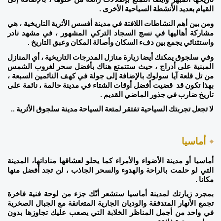
تاريخها المبهر وأيضا التمتع بإطلالات رائعة من علوها ، بالإضافة إلى 
القيام بعديد الأنشطة السياحية الأخرى .  
ومن بين أهم النشاطات اللافتة في مدينة أفسس الأثرية التاريخية ، هي 
مشاركة أهاليها في نسج السجاد التركي المشهور ، في مشهد نادر 
واستثنائي يجمع بين دفء السكان وأصالة المكان وعبق التاريخ . 
وفي سلجوق يمكنك أيضا زيارة منازل المدرجات التاريخية ، أي المنازل 
المبنية على أدراج ، حيث ستتمتع هناك بأفضل سحر لغروب الشمس 
من تل قلعة آيا سولوك بالإضافة إلى جولة في كهف النائمين السبعة ، 
بهذا تكون قد  قضيت أفضل أوقات الشتاء في مدينة حالمة ، نائمة على 
تاريخ ضارب في جذور الماضي القديم . 
لا تجعل تجربتك السياحية تفتقر لمتعة السياحة مدينة سلجوق الأثرية ..  
أماسيا 
أماسيا أو مدينة الأضواء والأمراء كما يحلو لعشاقها مناداتها، المدينة 
التي لو حلمت بالراحة والهدوء والسحر الجاذب ، لن تجد أفضل منها 
مكانا .
بمجرد زيارتك لمدينة أماسيا ستشعر أنّك جزء من لوحة فنية فاخرة 
تجمع الأنهار المتدفقة والوديان الجارية المتعانقة مع الجبال الصخرية 
في واحد من أجمل المناظر الخلابة التي يصعب عليك تجاوزها بدون 