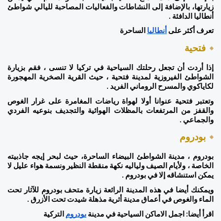
زيارتها، بالإضافة إلى النشاطات والفعاليات المصاحبة لليالي شواطئ 
أنطاليا الدافئة . 
تعرف أكثر على 
أنطاليا
 الساحرة
فتحية 
إذا أردت أن تجعل رحلتك السياحية في تركيا لا تنسى ، فقم بزيارة 
الشواطئ الفيروزية لمدينة فتحية ، حيث القرية الصخرية المهجورة 
لكاياكوي والمسرح الروماني الفريد . 
وتعتبر فتحية عنوانا أولا لهواة رياضات المغامرة على غرار الغوص 
والقفز من المرتفعات بالمظلات الهوائية والتجديف بنوعيه الفردي 
والجماعي .  
بودروم 
بودروم ، مدينة الشواطئ البيضاء الساحرة، حيث لبحر إيجه جاذبيته 
الخاصة ، ولأيام الصيف ولياليه نكهة منقطة النظير ونسمة هواء عليل لا 
يمكن استنشاقه إلا في بودروم . 
ويمكنك أيضا في هذه المدينة الرائعة زيارة متحف بودروم للآثار تحت 
الماء والغوص في أعماق مدينة أثرية مذهلة شيدت تحت الأزرق .  
اقرأ أيضا: اجمل الاماكن السياحية في مدينة 
بودروم
 التركية