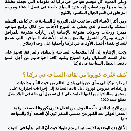
وعلى العموم كل موسم سياحي في تركيا له مقوماته التي تجعله مختلفا 
وأيضا مميزا ويستقطب إليه عديد السياح خاصة في فصل الشتاء وموسم 
التزحلق في قمم الجبال المكسوة بالثلوج . 
ومن أكثر الأشياء التي ساعدت على الترويج لـ السياحة في تركيا هي التنظيم 
المحكم والاهتمام الذي يحظى به السياح الأجانب من خلال برامج سياحية 
مميزة ورحلات وجولات متنوعة بالإضافة إلى زيارات متفرقة للمرافق 
الحيوية ومراكز التسوق والتمتع بمختلف الأنشطة السياحية التي تسمح 
للسائح بقضاء أفضل الأوقات في تركيا وأجملها على وجه الإطلاق . 
وتجدر الإشارة إلى أنّ المنتجعات السياحية والفنادق والمرافق تتجهز على 
مدار السنة لاستقبال وفود السياح وتلبية كافة احتياجاتهم من أجل التمتع 
بأفضل العطل السياحية في تركيا . 
كيف غيّرت كورونا من ثقافة السياحة في تركيا ؟ 
لم تكن تركيا في منأى عن باقي بلدان العالم من حيث التأثر بتداعيات 
وارتدادات فيروس كورونا ، بل كانت السباقة إلى إجراءات احترازية على 
مستوى مطاراتها ومرافقها العامة حتّى قبل تسجيل أي حالة في البلاد خلال 
مطلع سنة 2020 . 
ومع الارتباك الذي خلّفه الخوف من انتقال عدوى كورونا انخفضت رغبة 
السفر الدولي عند الكثير من مدمني السفر كون أنّ الصحة أولا والسياحة 
ثانيا . 
إلاّ انّ هذه الوضعية الاستثنائية لم تدم طويلا حيث أنّ الناس بدأوا في العودة 