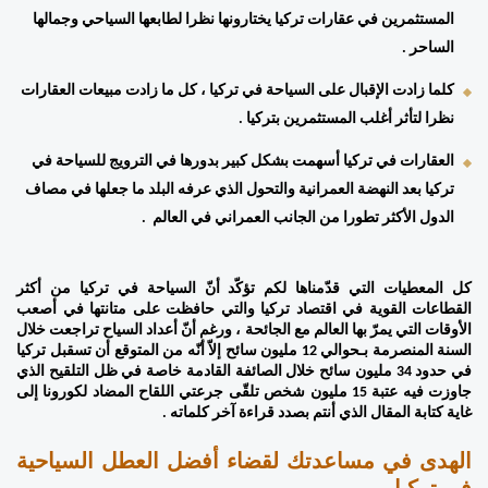
المستثمرين في عقارات تركيا يختارونها نظرا لطابعها السياحي وجمالها 
الساحر . 
كلما زادت الإقبال على السياحة في تركيا ، كل ما زادت مبيعات العقارات 
نظرا لتأثر أغلب المستثمرين بتركيا .  
العقارات في تركيا أسهمت بشكل كبير بدورها في الترويج للسياحة في 
تركيا بعد النهضة العمرانية والتحول الذي عرفه البلد ما جعلها في مصاف 
الدول الأكثر تطورا من الجانب العمراني في العالم  . 
كل المعطيات التي قدّمناها لكم تؤكّد أنّ السياحة في تركيا من أكثر 
القطاعات القوية في اقتصاد تركيا والتي حافظت على متانتها في أصعب 
الأوقات التي يمرّ بها العالم مع الجائحة ، ورغم أنّ أعداد السياح تراجعت خلال 
السنة المنصرمة بـحوالي 12 مليون سائح إلاّ أنّه من المتوقع أن تسقبل تركيا 
في حدود 34 مليون سائح خلال الصائفة القادمة خاصة في ظل التلقيح الذي 
جاوزت فيه عتبة 15 مليون شخص تلقّى جرعتي اللقاح المضاد لكورونا إلى 
غاية كتابة المقال الذي أنتم بصدد قراءة آخر كلماته .
الهدى في مساعدتك لقضاء أفضل العطل السياحية 