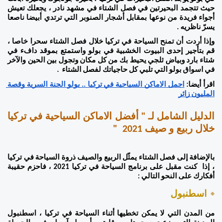
حيث تتجمد البحيرتين في فصل الشتاء في مشهد نادر ، يجعلك تعيش 
أجواء فريدة من نوعها بمقابل أشجار الصنوبر التي ترتدي أبيضا ناصعا 
يسرّ ناظريه . 
وإذا أردت أن تمنح السياحة في تركيا خلال فصل الشتاء سحرا خاصا ، 
قم بتأجير إحدى البيوت الخشبية في بولو واستمتع بموقد دافء في 
شتاء بارد وبياض ثلجي يحيط بك من كل مكان وتجول بين الحين والآخر 
في اسواق بولو التي تلبي كل حاجياتك لفصل الشتاء  . 
اقرأ أيضا: 
اجمل الاماكن السياحية في تركيا .. بولو الجنة السرية وقصة 
المليون زائر
الدليل الشامل لـ " أفضل الاماكن السياحية في تركيا 
خلال ربيع و صيف 2021  " 
بالإضافة إلى فصل الشتاء يمثّل الربيع والصيف ذروة السياحة في تركيا 
، إذا  كنت مقبل على برنامج السياحة في تركيا 2021 ، فاحزم حقيبة 
أفكارك على النحو التالي : 
اسطنبول  
من المدن التي لا يمكن تخطيها أثناء السياحة في تركيا ، اسطنبول 