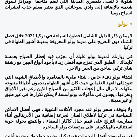
شتوية لا تنسى بقيصري المدينة التي تضم متاحفا  ومراكز تسوق 
شعبية بالإضافة إلى وادي سوجانلي الذي يعتبر معلم جذب لعشرات 
لسياح يوميا .  
بولو 
لا يمكن ذكر الدليل الشامل لخطوة السياحة في تركيا 2021 خلال فصل 
الشتاء دون التعريج على مدينة بولو المعروفة بمدينة أشهر الطهاة في 
تركيا . 
في زيارتك لمدينة بولو عليك أن تجرّب فيه إفطار الصباح بغمسة 
كايماك ،  الطبق الذي تمزج فيه أفضل زبدة بأجود أنواع الجبن مع رشفة 
شاي تركي ساخن بين الحين والآخر . 
لشتاء بولو دفء خاص ، شتاء مليء بالمغامرة والأطباق الشهية التي 
تعود إلى العهد العثماني حيث كان أشهر الطهاة يقدمون أطباقا متنوعة 
بنكهات لا تزال تنال إعجاب الكثير من السياح الذين رغم تغير الأذواق 
وتفرعها ، يجدون في مأكولات بولو لمسة لا يمكن تكرارها في غير طبق 
أو غير مدينة .  
ولا يتوقف سحر بولو عند مجرد الأكلات الشهية ، فهي أفضل الاماكن 
السياحية في تركيا لاطلاق العنان لجرعة إضافية من الأدرينالين أثناء 
ممارسة التزلج على قمم جبال كاكار البيضاء ، والتمتع بجولة جوية 
استثنائية بالهيلكوبتر  على مرتفعات بولو الساحرة . 
في بولو يوجد أفضل البحيرات في تركيا ، بحيرة جولجوك وبحيرة أبانت 