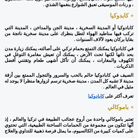
، و رنات الموسيقى تعبق الشوارع بنغمها الشذي . 
كابدوكيا 
كابادوكيا أو المدينة السخرية ، مدينة الجن والمداخن ، المدينة التي 
تركب فيها مناطيد الهواء لتطل بنظرك على مدينة سخرية ناتجة من 
بقايا بركان يعود لآلاف السنوات . 
في كابادوكيا يمكنك التمتع بحمام تركي على أصالته، يمكنك زيارة مدن 
بحد ذاتها لكنها تحت الأرض ، يمكنك أن تعيش مغامرة التوغل في 
الكهوف والمغارات ، يمكنك أن تأكل أشهى طعام وتقتني أفضل 
الذكريات . 
الصيف في كابادوكيا حالم بالحب والسرور والتجول الممتع بين أزقة 
مدينة لا تشبه كل المدن ، مدينة صخرية ترسم لزوارها منظرا لا يوجد له 
مثيل في العالم . 
تعرف أكثر على 
كابادوكيا
باموكالي 
تعتبر باموكالي واحدة من أروع عجائب الطبيعة في تركيا والعالم ، إذ 
أنّها تتكون من مجموعة من الحمامات الساخنة الطبيعية، التي تحتوي 
على كميات كبيرة من الكالسيوم، ما يمثل فرصة ذهبية للتداوي والعلاج 
.