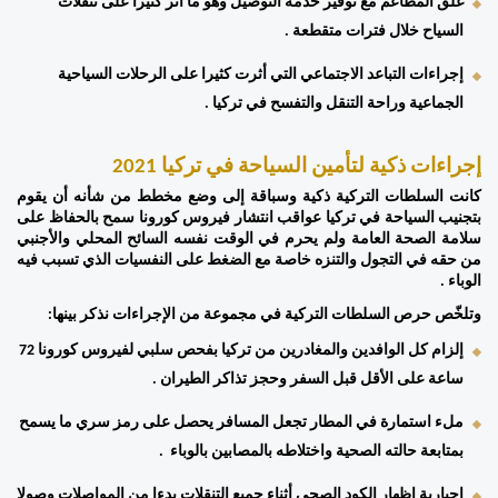
غلق المطاعم مع توفير خدمة التوصيل وهو ما أثر كثيرا على تنقلات 
السياح خلال فترات متقطعة . 
إجراءات التباعد الاجتماعي التي أثرت كثيرا على الرحلات السياحية 
الجماعية وراحة التنقل والتفسح في تركيا . 
إجراءات ذكية لتأمين السياحة في تركيا 2021
كانت السلطات التركية ذكية وسباقة إلى وضع مخطط من شأنه أن يقوم 
بتجنيب السياحة في تركيا عواقب انتشار فيروس كورونا سمح بالحفاظ على 
سلامة الصحة العامة ولم يحرم في الوقت نفسه السائح المحلي والأجنبي 
من حقه في التجول والتنزه خاصة مع الضغط على النفسيات الذي تسبب فيه 
الوباء . 
وتلخّص حرص السلطات التركية في مجموعة من الإجراءات نذكر بينها:
إلزام كل الوافدين والمغادرين من تركيا بفحص سلبي لفيروس كورونا 72 
ساعة على الأقل قبل السفر وحجز تذاكر الطيران . 
ملء استمارة في المطار تجعل المسافر يحصل على رمز سري ما يسمح 
بمتابعة حالته الصحية واختلاطه بالمصابين بالوباء  . 
إجبارية إظهار الكود الصحي أثناء جميع التنقلات بدءا من المواصلات وصولا 