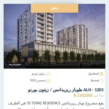
جاهز
اسطنبول
زيتون بورنو
تقسيط
ديسمبر 2022
ALH - 1205 طوباز ريزيدانس / زيتون بورنو
2302000 ₺
يبدأ من
يقع مشروع توباز ريزيدانس 3S TOPAZ RESIDENCE في الطرف