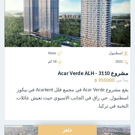
اسطنبول
None
2022
56 كم
مشروع Acar Verde ALH - 3110
955000 $
يبدأ من
يقع مشروع Acar Verde في مجمع فلل Acarkent في بيكوز
اسطنبول. حي راق في الجانب الاسيوي حيث تعيش عائلات
النخبة في تركيا.
جاهز