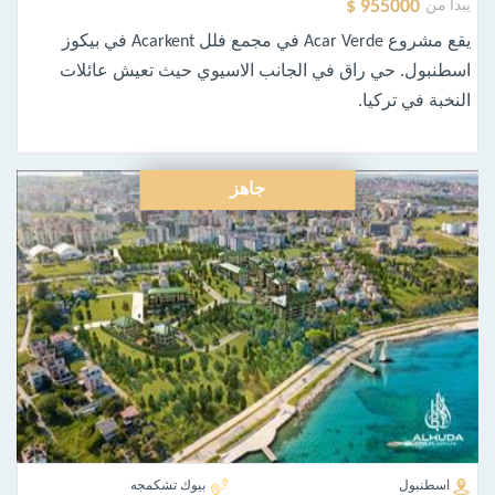
955000 $
يبدأ من
يقع مشروع Acar Verde في مجمع فلل Acarkent في بيكوز
اسطنبول. حي راق في الجانب الاسيوي حيث تعيش عائلات
النخبة في تركيا.
جاهز
اسطنبول
بيوك تشكمجه