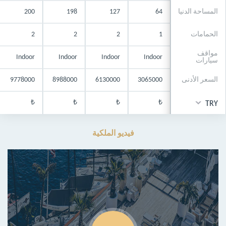
المساحة الدنيا
64
127
198
200
الحمامات
1
2
2
2
مواقف
Indoor
Indoor
Indoor
Indoor
سيارات
السعر الأدنى
3065000
6130000
8988000
9778000
₺
₺
₺
₺
TRY
فيديو الملكية