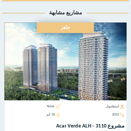
مشاريع مشابهة
جاهز
اسطنبول
None
2022
56 كم
مشروع Acar Verde ALH - 3110