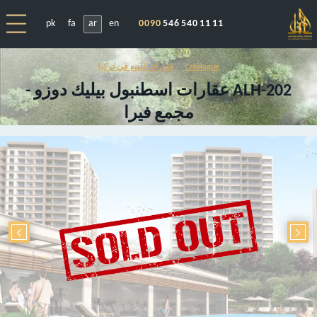
pk
fa
ar
en
0090
546 540 11 11
Catalogue
عقارات للبيع في تركيا
ALH-202 عقارات اسطنبول بيليك دوزو -
مجمع فيرا