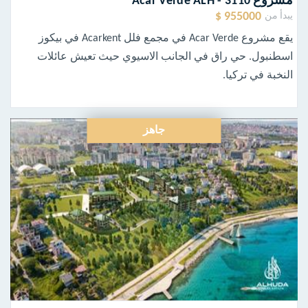
مشروع Acar Verde ALH - 3110
955000 $
يبدأ من
يقع مشروع Acar Verde في مجمع فلل Acarkent في بيكوز
اسطنبول. حي راق في الجانب الاسيوي حيث تعيش عائلات
النخبة في تركيا.
جاهز