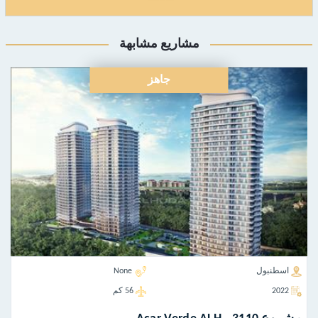
مشاريع مشابهة
جاهز
اسطنبول
None
2022
56 كم