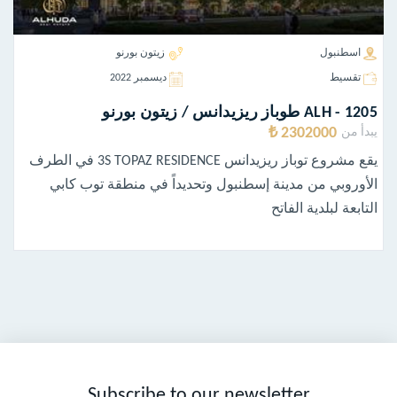
اسطنبول
زيتون بورنو
تقسيط
ديسمبر 2022
ALH - 1205 طوباز ريزيدانس / زيتون بورنو
2302000 ₺
يبدأ من
يقع مشروع توباز ريزيدانس 3S TOPAZ RESIDENCE في الطرف
الأوروبي من مدينة إسطنبول وتحديداً في منطقة توب كابي
التابعة لبلدية الفاتح
Subscribe to our newsletter