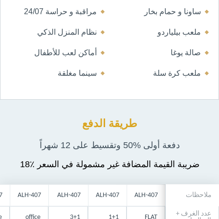
ساونا و حمام بخار
مراقبة و حراسة 24/07
ملعب بيلياردو
نظام المنزل الذكي
صالة يوغا
أماكن لعب للأطفال
ملعب كرة سلة
سينما مغلقة
طريقة الدفع
دفعة أولى %50 وتقسيط على 12 شهراً
18٪ ضريبة القيمة المضافة غير مشمولة في السعر
ملاحظات
ALH-407
ALH-407
ALH-407
ALH-407
7
عدد الغرف +
e
office
3+1
1+1
FLAT