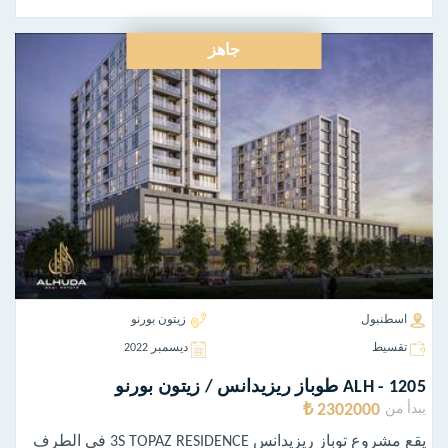
جاهز
اسطنبول
زيتون بورنو
تقسيط
ديسمبر 2022
ALH - 1205 طوباز ريزيدانس / زيتون بورنو
2302000 ₺
يبدأ من
يقع مشروع توباز ريزيدانس 3S TOPAZ RESIDENCE في الطرف