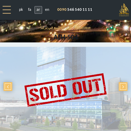
pk
fa
ar
en
0090
546 540 11 11
Catalogue
عقارات للبيع في تركيا
ALH-504