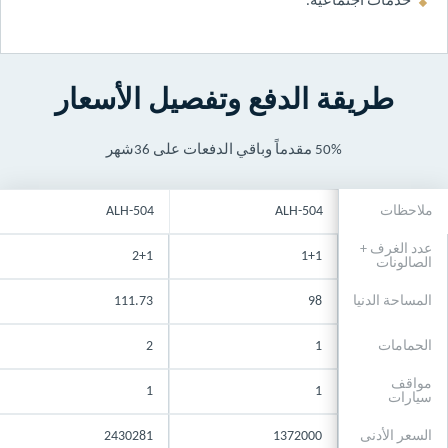
خدمات اجتماعية.
طريقة الدفع وتفصيل الأسعار
50% مقدماً وباقي الدفعات على 36شهر
ملاحظات
ALH-504
ALH-504
عدد الغرف +
2+1
1+1
الصالونات
المساحة الدنيا
98
111.73
الحمامات
1
2
مواقف
1
1
سيارات
السعر الأدنى
1372000
2430281