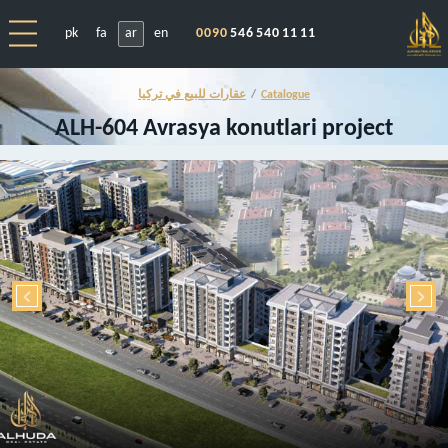
pk
fa
ar
en
0090
546 540 11 11
Catalogue
عقارات للبيع في تركيا
ALH-604 Avrasya konutlari project