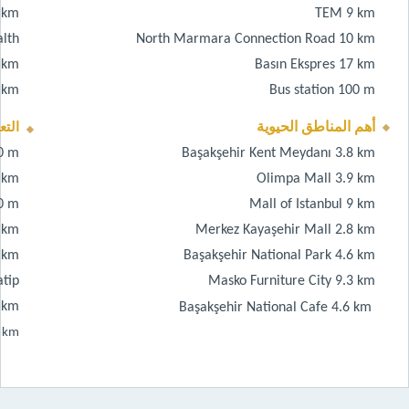
 km
TEM 9 km
alth
North Marmara Connection Road 10 km
9 km
Basın
Ekspres
17 km
 km
Bus station 100 m
أهم المناطق الحيوية
التع
00 m
Başakşehir
Kent
Meydanı
3.8 km
2 km
Olimpa
Mall 3.9 km
00 m
Mall
of Istanbul 9 km
5 km
Merkez
Kayaşehir
Mall 2.8 km
1
km
Başakşehir
National Park 4.6 km
tip
Masko
Furniture City 9.3 km
 km
Başakşehir
National Cafe 4.6 km
8
km