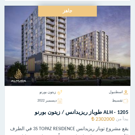
جاهز
اسطنبول
زيتون بورنو
تقسيط
ديسمبر 2022
ALH - 1205 طوباز ريزيدانس / زيتون بورنو
2302000 ₺
يبدأ من
يقع مشروع توباز ريزيدانس 3S TOPAZ RESIDENCE في الطرف