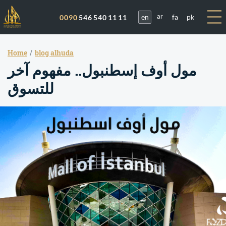
en
fa
pk
0090
546 540 11 11
ar
Home
blog alhuda
مول أوف إسطنبول.. مفهوم آخر
للتسوق