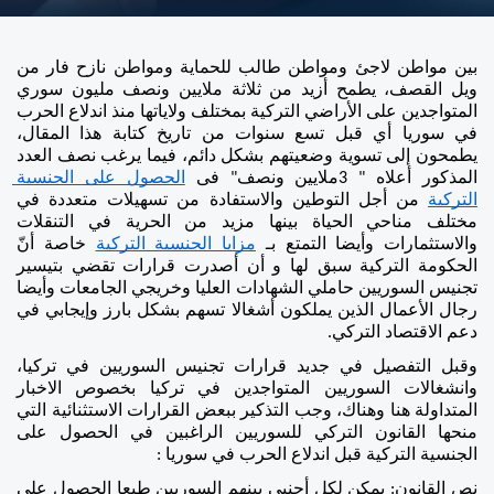
بين مواطن لاجئ ومواطن طالب للحماية ومواطن نازح فار من 
ويل القصف، يطمح أزيد من ثلاثة ملايين ونصف مليون سوري 
المتواجدين على الأراضي التركية بمختلف ولاياتها منذ اندلاع الحرب 
في سوريا أي قبل تسع سنوات من تاريخ كتابة هذا المقال، 
يطمحون إلى تسوية وضعيتهم بشكل دائم، فيما يرغب نصف العدد 
المذكور أعلاه " 3ملايين ونصف" فى 
الحصول على الجنسية 
التركية
 من أجل التوطين والاستفادة من تسهيلات متعددة في 
مختلف مناحي الحياة بينها مزيد من الحرية في التنقلات 
والاستثمارات وأيضا التمتع بـ 
مزايا الجنسية التركية
 خاصة أنّ 
الحكومة التركية سبق لها و أن أصدرت قرارات تقضي بتيسير 
تجنيس السوريين حاملي الشهادات العليا وخريجي الجامعات وأيضا 
رجال الأعمال الذين يملكون أشغالا تسهم بشكل بارز وإيجابي في 
دعم الاقتصاد التركي.  
وقبل التفصيل في جديد قرارات تجنيس السوريين في تركيا، 
وانشغالات السوريين المتواجدين في تركيا بخصوص الاخبار 
المتداولة هنا وهناك، وجب التذكير ببعض القرارات الاستثنائية التي 
منحها القانون التركي للسوريين الراغبين في الحصول على 
الجنسية التركية قبل اندلاع الحرب في سوريا : 
نص القانون: يمكن لكل أجنبي بينهم السوريين طبعا الحصول على 