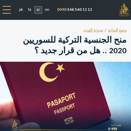
pk
fa
ar
en
0090
546 540 11 11
وضع البداية
مدونة الهدى
منح الجنسية التركية للسوريين
2020 .. هل من قرار جديد ؟