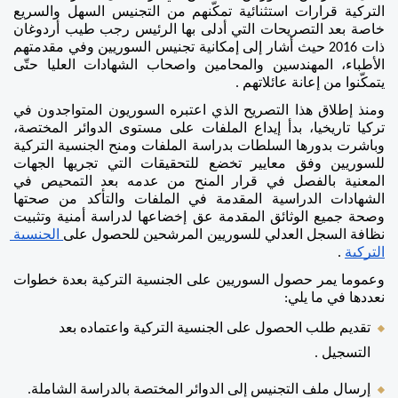
التركية قرارات استثنائية تمكّنهم من التجنيس السهل والسريع 
خاصة بعد التصريحات التي أدلى بها الرئيس رجب طيب أردوغان 
ذات 2016 حيث أشار إلى إمكانية تجنيس السوريين وفي مقدمتهم 
الأطباء، المهندسين والمحامين واصحاب الشهادات العليا حتّى 
يتمكّنوا من إعانة عائلاتهم . 
ومنذ إطلاق هذا التصريح الذي اعتبره السوريون المتواجدون في 
تركيا تاريخيا، بدأ إيداع الملفات على مستوى الدوائر المختصة، 
وباشرت بدورها السلطات بدراسة الملفات ومنح الجنسية التركية 
للسوريين وفق معايير تخضع للتحقيقات التي تجريها الجهات 
المعنية بالفصل في قرار المنح من عدمه بعد التمحيص في 
الشهادات الدراسية المقدمة في الملفات والتأكد من صحتها 
وصحة جميع الوثائق المقدمة عق إخضاعها لدراسة أمنية وتثبيت 
نظافة السجل العدلي للسوريين المرشحين للحصول على
 الجنسية 
التركية
 .
وعموما يمر حصول السوريين على الجنسية التركية بعدة خطوات 
نعددها في ما يلي: 
تقديم طلب الحصول على الجنسية التركية واعتماده بعد 
التسجيل . 
إرسال ملف التجنيس إلى الدوائر المختصة بالدراسة الشاملة. 