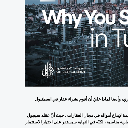
لماذا من بين كل الدول في العالم ، علي أنا أختار تركيا للاستثمار العقاري، وأيضا لماذا عليّ أن أقوم بشراء عقار في اسطنبول 
هذا التساؤل مشروع جدّا ، لكلّ مستثمر أجنبي يبحث عن الفرص السليمة لإيداع أمواله في مجال العقارات ، حيث أنّ عقله سيجول 
في عديد العواصم العقارية العالمية التي من شأنها أن تكون بيئة استثمارية مناسبة ، لكنّه في النهاية سيستقر على اختيار الاستثمار 