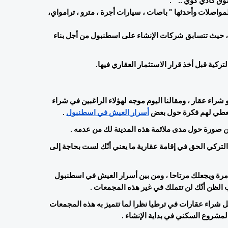
ق كادي كوي .. " .
9- عقدة المواصلات في تركيا ، ففي اسطنبول تجد كل أنواع المواصلات وأحدثها " باصات ، سيارات أجرة ، مترو ، ترامواي، 
10- الولاية الأكثر احتضانا للمشاريع العقارية الحديثة في تركيا ، حيث تتسابق شركات الإنشاء على اسطنبول من أجل بناء 
تركية قبل أخذ قرار الاستثمار العقاري فيها.
بمجرد التفكير في العيش في تركيا ، فهذا يعني أنّك أمام خيار التأجير أو شراء عقار ، ومقالنا اليوم موجه لهؤلاء الراغبين في شراء 
سنعطي لهم فكرة حول بعض 
أسرار العيش في اسطنبول
 . 
صورة حول مدى ملائمة هذه المدينة لك من عدمه . 
ما عليك أن تدركه أنّه بمجرد شراء عقار في اسطنبول يمنحك القانون التركي الحق في إقامة عقارية ما يعني أنّك لست بحاجة إلى 
شراء منزل في اسطنبول ، سيوفر عنك متاعب وأعباء التأجير في كل مرة ويجعلك مرتاحا ، ومن بين أسرار العيش في اسطنبول 
الظن أنّك لن تتملك في غير هذه المجمعات . 
ويقصد سنويا عشرات الآلاف المجمعات السكنية في اسطنبول من أجل شراء عقارات في ترطيا نظرا لما تتميز به هذه المجمعات 
مشروع السكني في بداية الإنشاء . 