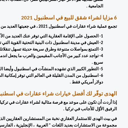
الجامعية . 
6 مزايا لشراء شقق للبيع في اسطنبول 2021
تجمع عملية شراء عقارات في اسطنبول 2021 ، في جعبتها العديد من المزايا والخصائص التي يمكن تلخيصها في 6 نقاط كالتالي: 
1- الحصول على الإقامة العقارية التي توفر عنك العديد من الأعباء القانونية ومشاكل التجديد . 
2- العيش في مدينة اسطنبول ذات البنية التحتية القوية التي تسهل كثيرا ظروف حياة المقيم والمستثمر.
3- التمتع بمواصلات متنوعة وطرق سريعة حديثة تسهل تنقلاتك اليومية . 
سريع . 
5- التطور الكبير الذي تشهده المنشآت في اسطنبول وأيضا المشاريع العقارية الحديثة  . 
دولار أمريكي فقط .  
الهدى توفّر لك أفضل خيارات شراء عقارات في اسطنبول 1
الرفيق الأوّل للأجانب في تركيا . 
مجموعة من الاستشارات بعديد اللغات " العربية  ، الإنجليزية ، الفارسية ، 