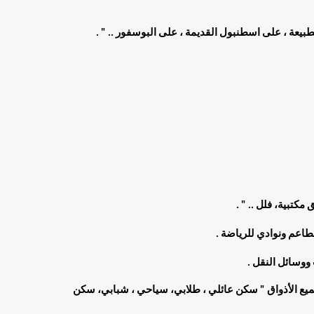
طبيعة ، على اسطنبول القديمة ، على البوسفور .. " . 
كتبية، فلل .. " . 
اعم ونوادي للرياضة . 
وسائل النقل . 
وإذا أنت أيضا اخترت شراء عقار في اسطنبول فإنّه سيكون مناسبا لجميع الأذواق " سكن عائلي ، طلابي، سياحي ، شبابي، سكن 