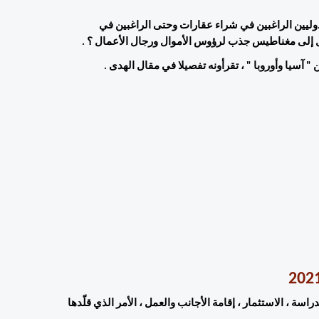
ما الذي يميّز اسطنبول ويجعلها الوجهة المحببة لهؤلاء المستثمرين الدوليين الراغبين في شراء عقارات وحتى الراغبين في 
 إلى مغناطيس جذب لرؤوس الأموال ورجال الأعمال ؟ . 
تعتبر اسطنبول القلب النابض لتركيا ، سواء من حيث فرص العيش ، الدراسة ، الاستثمار ، إقامة الأجانب والعمل ، الأمر الذي قلّدها 