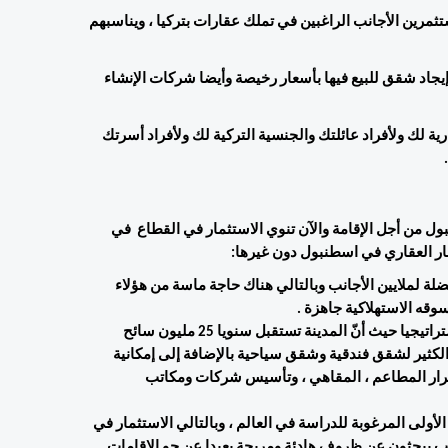
بصريح العبارة ، اسطنبول تعد مركزا استراتيجيا يلبي جميع أذواق المستثمرين الأجانب الراغبين في تملك عقارات بتركيا ، ويناسبهم 
وتعتبر اسطنبول تقريبا العاصمة العقارية العالمية الوحيدة التي يمكن إيجاد شقق للبيع فيها بأسعار رخيصة وأيضا شركات الإنشاء 
كما تحقق العقارات في اسطنبول عديد المزايا على غرار الإقامة العقارية لك ولأفراد عائلتك والجنسية التركية لك ولأفراد أسرتك 
هل أعجبتك أسرار العيش في اسطنبول ، قررت شراء عقار في اسطنبول من أجل الإقامة والآن تنوي الاستثمار في القطاع  في 
ثمار العقاري في اسطنبول دون غيرها: 
1- تعدّ اسطنبول كما سلف ذكره أعلاه موطن إقامة ووجهة مفضلة لملايين الأجانب وبالتالي هناك حاجة ماسة من هؤلاء 
قه الاستهلاكية جاهزة . 
2- الاستثمار السياحي في شقق اسطنبول يعدّ بدوره خيارا استراتيجيا حيث أنّ المدينة تستقبل سنويا 25 مليون سائح 
ومطار يسع لأكثر من 90 مليون مسافر كل عام وبالتالي حاجة الكثير لشقق فندقية وشقق سياحية بالإضافة إلى إمكانية 
افتتاح مشاريع تجارية تتلائم والطبيعة السياحية للمدينة على غرار المطاعم ، المقاهي ، وتأسيس شركات ومكاتب 
3- تحولت اسطنبول في السنوات الأخيرة إلى قائمة الوجهات الأولى المرغوبة للدراسة في العالم ، وبالتالي الاستثمار في 
شقق طلابية هو الآخر خيار استراتيجي نظرا لأنّ الطلاب الأجانب يبحثون عن ظروف هادئة ومريحة بعيدا عن جو الإقامات 