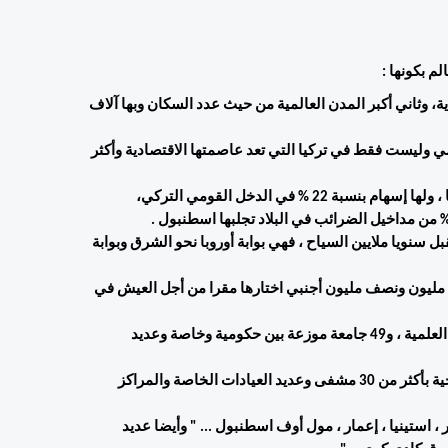
م بكونها :
1- من أكبر المدن التركية مساحة "تتوزع على قارتين" و39 بلدية، وثاني أكبر المدن العالمية من حيث عدد السكان وبها آلاف 
2- تعتبر اسطنبول مدينة مركزية على الصعيد الإقليمي والعالمي وليست فقط في تركيا التي تعد عاصمتها الاقتصادية وأكثر 
3- توفر اسطنبول فرص عمل لـ 20 % من اليد العاملة في تركيا ، ولها إسهام بنسبة 22 % في الدخل القومي التركي، 
4- تعتبر اسطنبول القطب السياحي الأول في تركيا حيث تستقبل سنويا ملايين السياح ، فهي بوابة أوروبا نحو الشرق وبوابة 
5- تعتبر اسطنبول مركز إقامة 16 مليون شخص بينهم أكثر من مليون ونصف مليون أجنبي اختارها مقرا من أجل العيش في 
6- عاصمة ثقافية ومنارة علمية ، حيث تحتضن مئات المنارات العلمية ، و49 جامعة موزعة بين حكومية وخاصة وعديد 
7- اسطنبول قلب التداوي و المنشآت الصحية والسياحة العلاجية بأكثر من 30 مشفى وعديد العيادات الخاصة والمراكز 
8- اسطنبول مركزا تجاريا بامتياز ، فهي تضمن 40 مولا " جواهر ، استينيا ، إعمار ، مول أوف اسطنبول ... " وأيضا عديد 