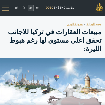
pk
fa
ar
en
0090
546 540 11 11
وضع البداية
مدونة الهدى
مبيعات العقارات في تركيا للاجانب
تحقق اعلى مستوى لها رغم هبوط
الليرة: