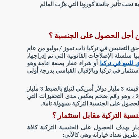
للرحلات والسياحة ومختلف باقي النشاطات الاقتصادية تحت تأثير جائحة كورونا التي هزّت العالم 
من أجل الحصول على الجنسية ؟ 
منذ أن تم الإعلان رسميا عن منح الأجانب المستثمرين حق التجنيس في تركيا ذات تموز / يوليو من عام 
2016، بدأت السلطات التشريعية في تركيا، تصدر تعاقبيا سلسلة الإصلاحات القانونية التي تم إدراجها، 
للبيع في تركيا
 أو شراء عقار بصفة عامة وهو 
الأمر الذي أدّى إلى تدفق كبير من قبل الأجانب على الاستثمار في تركيا وبالإقبال القياسي بدرجة أولى 
بخصوص حجم الاستثمار الأجنبي في تركيا ، فقد فاقت قيمته 3 مليار دولار أمريكي لتبلغ بالضبط 3 مليار 
و261 مليون و500 ألف دولار أمريكي منذ قرارات 2018 ، وهو رقم ضخم يعكس مدى التحفيزات التي 
الحصول على الجنسية التركية بسهولة تامة.
ية التركية مقابل استثمار ؟ 
قدّمت الحكومة التركية للأجانب الراغبين في الاستثمار بهدف الحصول على الجنسية التركية كافة 
طريق تعداد خياراته وهي كالآتي: 