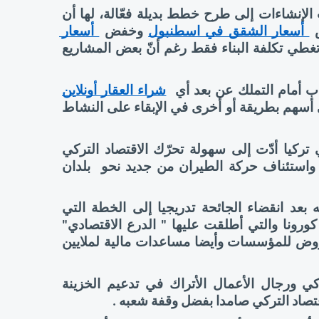
ونظرا لأهمية قطاع عقارات في تركيا ، لجأت شركات الإنشاءات إلى طرح خطط بديلة فعّالة، لها أن 
 أسعار الشقق في اسطنبول
 وخفض
 أسعار 
 بصفة عامة إلى مستويات قياسية تغطي تكلفة البناء فقط رغم أنّ بعض المشاريع 
 أمام التملك عن بعد أي 
شراء العقار أونلاين
مباشرة بعد إعلان تجميد حركة الطيران وهو الأمر الذي أسهم بطريقة أو أخرى في الإبقاء على النشاط 
إجراءات حسب العارفين بشؤون أسعار العقارات في تركيا أدّت إلى سهولة تحرّك الاقتصاد التركي 
وتخفيف آثار انكماشه خاصة بعد عودة الحياة تدريجيا واستئناف حركة الطيران من جديد نحو  بلدان 
ويرجع الخبراء أسباب صمود الاقتصاد التركي وتحسنه بعد انقضاء الجائحة تدريجيا إلى الخطة التي 
وضعتها الحكومة التركية لمواجهة الآثار السلبية لوباء كورونا والتي أطلقت عليها " الدرع الاقتصادي" 
وخصصت لها نحو 30 مليار دولار قدمتها على شكل قروض للمؤسسات وأيضا مساعدات مالية لملايين 
كما أسهمت الهبة التضامنية من طرف الشعب التركي ورجال الأعمال الأتراك في تدعيم الخزينة 
اقتصاد التركي صامدا بفضل وقفة شعبه . 