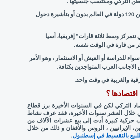
طن التركي ومكتسب جنسيتها . 
 الذي يمكن حامله من دخول أكثر من 120 دولة في العالم بدون أو بتأشيرة دخول 
الموقع الجغرافي الاستراتيجي الذي تتمتع به تركيا فهي تتمركز وسط ثلاثة قارات" إفريقيا، آسيا 
ثر من قارة في الوقت نفسه. 
التنامي الكبير في أعداد الأجانب المهاجرين إلى تركيا سواء للدراسة أو العيش أو الاستثمار ، وهو الأمر 
 الاجانب العرب
 المتواجدين بكثافة. 
قية والغربية في وقت واحد.   
اقتصادها ؟ 
لا أحد ينفي أنّ السياحة والصادرات يعتبرا عصبا الاقتصاد التركي لكن في السنوات الأخيرة برز قطاع 
العقارا العقارات بشكل بارز وفاعل في الاقتصاد التركي خلال العشر سنوات الأخيرة، فقد عرف نشاط 
شراء شقق في تركيا سواء محليا أو من طرف الأجانب حركية كبيرة أدت إلى بيع عشرات الآلاف من 
عقارات في تركيا  إلى جنسيات متعددة خاصة العراقيين، الإيرانيين ، الروس والأفغان و ذلك من خلال 
بيع بالتقسيط في إسطنبول
. 