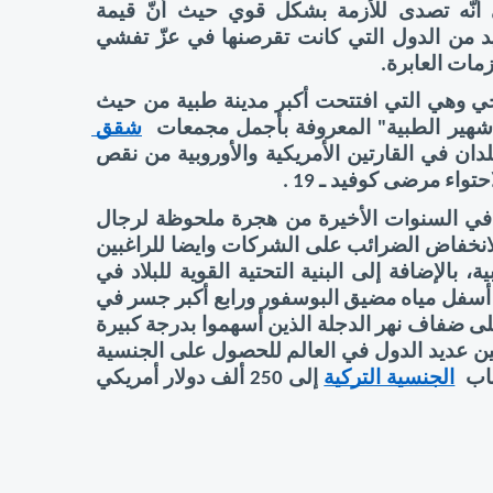
مقارنة بعديد الدول في العالم أبان الاقتصاد التركي أنّه تصدى للأزمة بشكل قوي حيث أنّ قيمة 
المساعدات الطبية والغذائية التي قدمتها أنقرة  للعديد من الدول التي كانت تقرصنها في عزّ تفشي 
زمات العابرة. 
من جهتها، عبّرت تركيا للعالم عن صمود قطاعها الصحي وهي التي افتتحت أكبر مدينة طبية من حيث 
 شهير الطبية" المعروفة بأجمل مجمعات 
شقق 
  في وقت كانت تعاني منه أكبر البلدان في القارتين الأمريكية والأوروبية من نقص 
وما يزيد أيضا من متانة الاقتصاد التركي هو ما يشهده في السنوات الأخيرة من هجرة ملحوظة لرجال 
الأعمال من مختلف الدول حول العالم إلى تركيا نظرا لانخفاض الضرائب على الشركات وايضا للراغبين 
في الاستثمار العقاري في تركيا مقارنة بالدول الأوروبية، بالإضافة إلى البنية التحتية القوية للبلاد في 
واجهتها مطار إسطنبول الثالث ، مترو الأنفاق الذي يمر أسفل مياه مضيق البوسفور ورابع أكبر جسر في 
العالم " غازي عثمان" ومشروع سد " إيلسو" العملاق على ضفاف نهر الدجلة الذين أسهموا بدرجة كبيرة 
في زيادة مبيعات عقارات في تركيا وأيضا اختيار تركيا بين عديد الدول في العالم للحصول على الجنسية 
اب 
الجنسية التركية
 إلى 250 ألف دولار أمريكي 