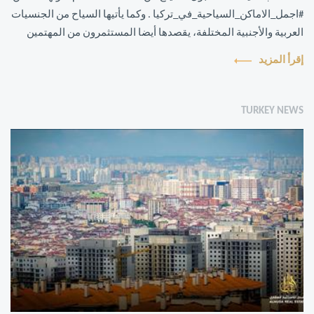
#اجمل_الاماكن_السياحية_في_تركيا . وكما يأتيها السياح من الجنسيات
العربية والأجنبية المختلفة، يقصدها أيضا المستثمرون من المهتمين
بشراء #شق...
إقرأ المزيد
TURKEY NEWS