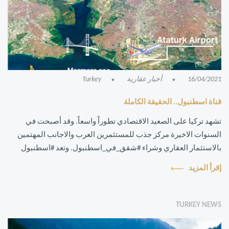
16/04/2021
أخبار عقارية
Turkey
قناة اسطنبول.. الحقيقة الكاملة
تشهد تركيا على الصعيد الاقتصادي تطوراً واسعاً. وقد أصبحت في
السنوات الاخيرة مركز جذب للمستثمرين العرب والاجانب المهتمين
بالاستثمار العقاري وشراء #شقق_في_اسطنبول. وتعد #اسطنبول
الوجهة الاولى كونها العا...
إقرأ المزيد
TURKEY NEWS