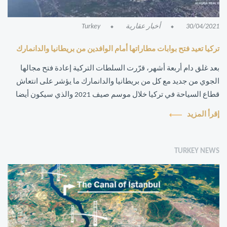
30/04/2021
أخبار عقارية
Turkey
تركيا تعيد فتح بوابات مطاراتها أمام الوافدين من بريطانيا والدانمارك
بعد غلق دام أربعة أشهر، قرّرت السلطات التركية إعادة فتح مجالها
الجوي من جديد مع كل من بريطانيا والدانمارك ما يؤشر على انتعاش
قطاع السياحة في تركيا خلال موسم صيف 2021 والذي سيكون أيضا
أكثر أمنا هذا الع...
إقرأ المزيد
TURKEY NEWS